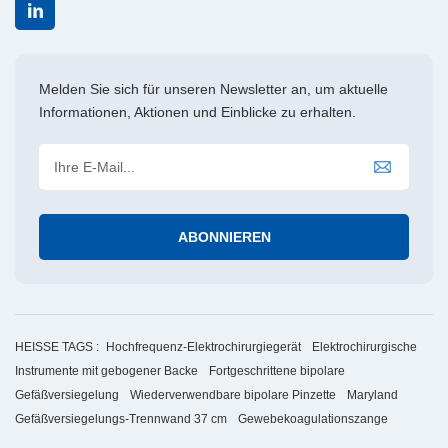
reduzieren. 5. Kostengünstig Obwohl die anfängliche Investition
in elektrochirurgische Gefäßversiegelungs- und -trenngeräte im
Vergleich zu traditionellen Operationstechniken höher sein mag,
Melden Sie sich für unseren Newsletter an, um aktuelle
sind sie langfristig kostengünstiger. Die verkürzte
Informationen, Aktionen und Einblicke zu erhalten.
Operationszeit und die kürzeren Krankenhausaufenthalte
senken die Gesamtkosten sowohl für Patienten als auch für
Gesundheitseinrichtungen erheblich.
HEISSE TAGS :
Hochfrequenz-Elektrochirurgiegerät
Elektrochirurgische
Instrumente mit gebogener Backe
Fortgeschrittene bipolare
Gefäßversiegelung
Wiederverwendbare bipolare Pinzette
Maryland
Gefäßversiegelungs-Trennwand 37 cm
Gewebekoagulationszange