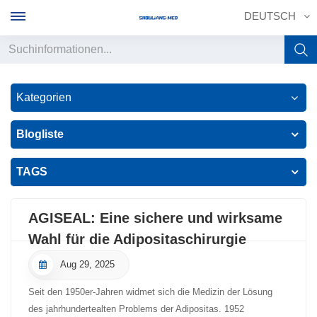
DEUTSCH
English
Kategorien
français
Blogliste
Deutsch
TAGS
русский
italiano
AGISEAL: Eine sichere und wirksame
Wahl für die Adipositaschirurgie
español
Aug 29, 2025
português
Seit den 1950er-Jahren widmet sich die Medizin der Lösung
中文
des jahrhundertealten Problems der Adipositas. 1952