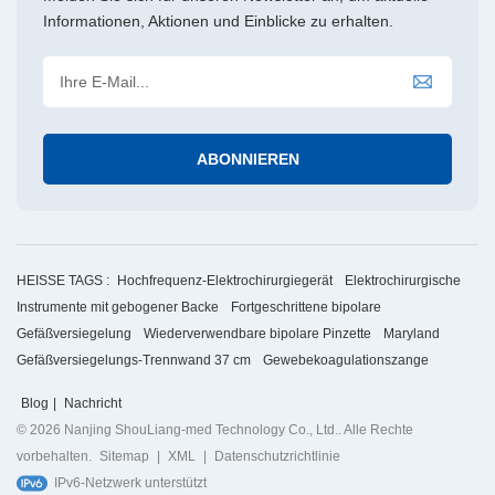
Informationen, Aktionen und Einblicke zu erhalten.
HEISSE TAGS :
Hochfrequenz-Elektrochirurgiegerät
Elektrochirurgische
Instrumente mit gebogener Backe
Fortgeschrittene bipolare
Gefäßversiegelung
Wiederverwendbare bipolare Pinzette
Maryland
Gefäßversiegelungs-Trennwand 37 cm
Gewebekoagulationszange
Blog
|
Nachricht
© 2026 Nanjing ShouLiang-med Technology Co., Ltd.. Alle Rechte
vorbehalten.
Sitemap
|
XML
|
Datenschutzrichtlinie
IPv6-Netzwerk unterstützt