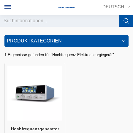
DEUTSCH
English
PRODUKTKATEGORIEN
français
1 Ergebnisse gefunden für "Hochfrequenz-Elektrochirurgiegerät"
Deutsch
русский
italiano
español
português
中文
Hochfrequenzgenerator