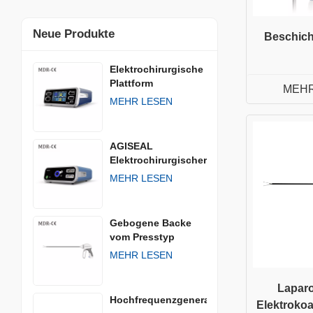
Neue Produkte
Beschich
Elektrochirurgische
Plattform
MEHR
MEHR LESEN
AGISEAL
Elektrochirurgischer
Generator
MEHR LESEN
Gebogene Backe
vom Presstyp
MEHR LESEN
Lapar
Hochfrequenzgenerator
Elektroko