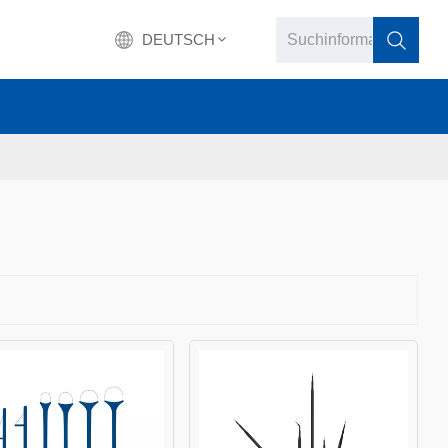
DEUTSCH
English
français
Deutsch
русский
italiano
español
português