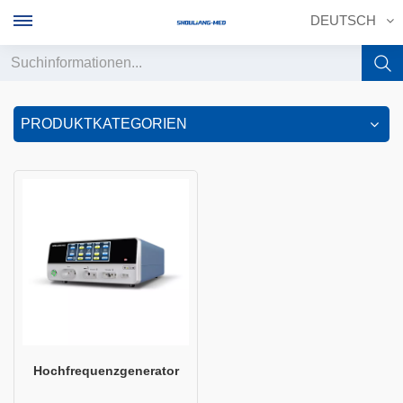
DEUTSCH
English
PRODUKTKATEGORIEN
français
Deutsch
русский
italiano
español
português
Hochfrequenzgenerator
中文