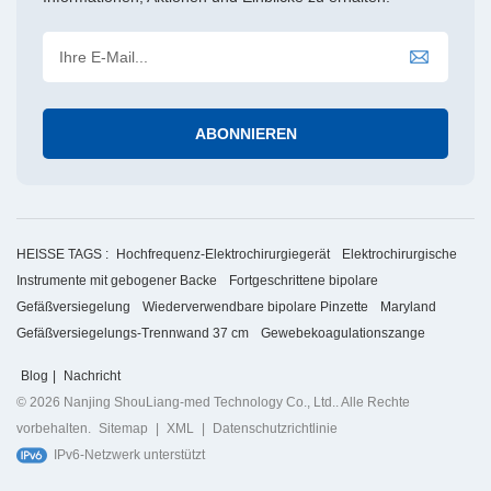
HEISSE TAGS :
Hochfrequenz-Elektrochirurgiegerät
Elektrochirurgische
Instrumente mit gebogener Backe
Fortgeschrittene bipolare
Gefäßversiegelung
Wiederverwendbare bipolare Pinzette
Maryland
Gefäßversiegelungs-Trennwand 37 cm
Gewebekoagulationszange
Blog
|
Nachricht
© 2026 Nanjing ShouLiang-med Technology Co., Ltd.. Alle Rechte
vorbehalten.
Sitemap
|
XML
|
Datenschutzrichtlinie
IPv6-Netzwerk unterstützt