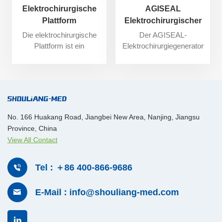
Elektrochirurgische
AGISEAL
Plattform
Elektrochirurgischer
Generator
Die elektrochirurgische
Der AGISEAL-
Plattform ist ein
Elektrochirurgiegenerator
Hochfrequenz-
ist ein Hochfrequenz-
Elektrochirurgiegenerator
Elektrochirurgiegenerator
zur Verwendung mit
zur Verwendung mit
monopolaren und bipolaren
bipolaren Zubehörteilen zur
Zubehörteilen zum
Gewebekoagulation. In
Schneiden und Koagulieren
Kombination mit
No. 166 Huakang Road, Jiangbei New Area, Nanjing, Jiangsu
von Gewebe. In
kompatiblen
Province, China
Kombination mit
Versiegelungsgeräten
View All Contact
kompatiblen
eignet er sich zum
Versiegelungsgeräten
Versiegeln von Gefäßen
eignet sie sich zum
bis einschließlich 7 mm
Tel : ＋86 400-866-9686
Versiegeln von Gefäßen
Durchmesser,
bis einschließlich 7 mm
Gewebebündeln und
E-Mail : info@shouliang-med.com
Durchmesser,
Lymphgefäßen.
Gewebebündeln und
Lymphgefäßen.