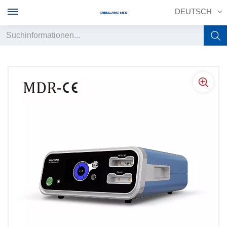
DEUTSCH
English
français
Deutsch
русский
italiano
español
português
中文