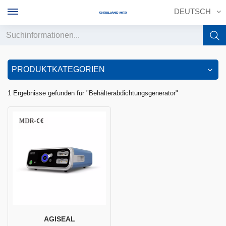
DEUTSCH
English
PRODUKTKATEGORIEN
français
1 Ergebnisse gefunden für "Behälterabdichtungsgenerator"
Deutsch
русский
italiano
español
português
中文
AGISEAL