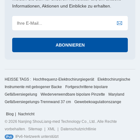
Informationen, Aktionen und Einblicke zu erhalten.
HEISSE TAGS :
Hochfrequenz-Elektrochirurgiegerät
Elektrochirurgische
Instrumente mit gebogener Backe
Fortgeschrittene bipolare
Gefäßversiegelung
Wiederverwendbare bipolare Pinzette
Maryland
Gefäßversiegelungs-Trennwand 37 cm
Gewebekoagulationszange
Blog
|
Nachricht
© 2026 Nanjing ShouLiang-med Technology Co., Ltd.. Alle Rechte
vorbehalten.
Sitemap
|
XML
|
Datenschutzrichtlinie
IPv6-Netzwerk unterstützt