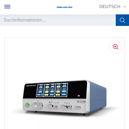
DEUTSCH
English
français
Deutsch
русский
italiano
español
português
中文