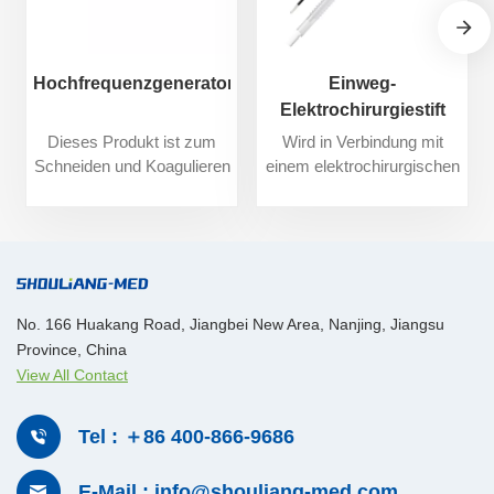
Hochfrequenzgenerator
Einweg-
Elektrochirurgiestift
Dieses Produkt ist zum
Wird in Verbindung mit
Schneiden und Koagulieren
einem elektrochirurgischen
von menschlichem
Generator zum Schneiden
Gewebe während
oder Koagulieren von
chirurgischer Eingriffe
Gewebe bei offenen
bestimmt und arbeitet mit
elektrochirurgischen
elektrochirurgischen
Eingriffen verwendet.
Stiften, Pinzetten usw.
No. 166 Huakang Road, Jiangbei New Area, Nanjing, Jiangsu
zusammen.
Province, China
View All Contact
Tel : ＋86 400-866-9686
E-Mail : info@shouliang-med.com