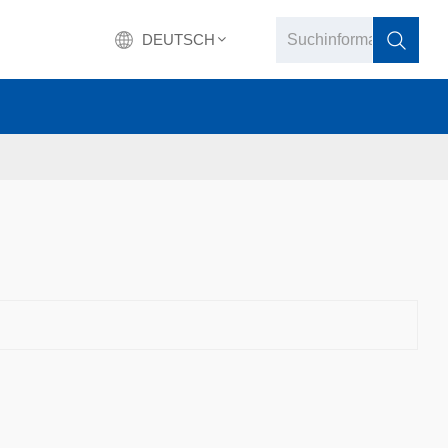
DEUTSCH
English
français
Deutsch
русский
italiano
español
português