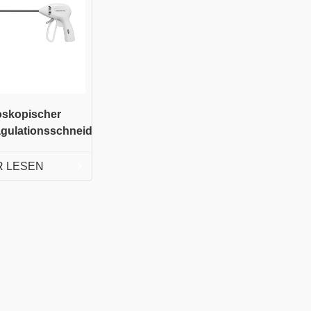
oskopischer
agulationsschneider
 LESEN