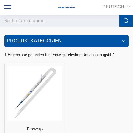
DEUTSCH
English
PRODUKTKATEGORIEN
français
1 Ergebnisse gefunden für "Einweg-Teleskop-Rauchabsaugstift"
Deutsch
русский
italiano
español
português
中文
Einweg-