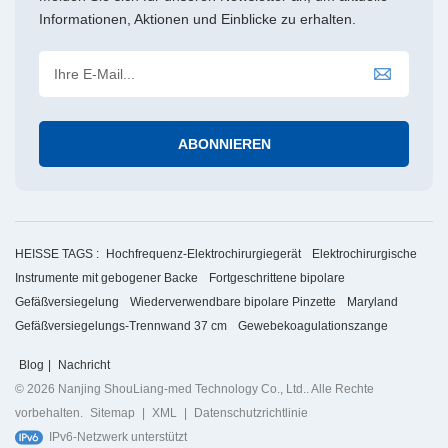
Informationen, Aktionen und Einblicke zu erhalten.
HEISSE TAGS :
Hochfrequenz-Elektrochirurgiegerät
Elektrochirurgische
Instrumente mit gebogener Backe
Fortgeschrittene bipolare
Gefäßversiegelung
Wiederverwendbare bipolare Pinzette
Maryland
Gefäßversiegelungs-Trennwand 37 cm
Gewebekoagulationszange
Blog
|
Nachricht
© 2026 Nanjing ShouLiang-med Technology Co., Ltd.. Alle Rechte
vorbehalten.
Sitemap
|
XML
|
Datenschutzrichtlinie
IPv6-Netzwerk unterstützt