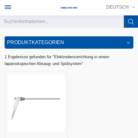
DEUTSCH
English
PRODUKTKATEGORIEN
français
1 Ergebnisse gefunden für "Elektrodenvorrichtung in einem
laparoskopischen Absaug- und Spülsystem"
Deutsch
русский
italiano
español
português
中文