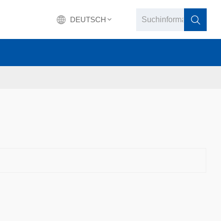
DEUTSCH
English
français
Deutsch
русский
italiano
español
português