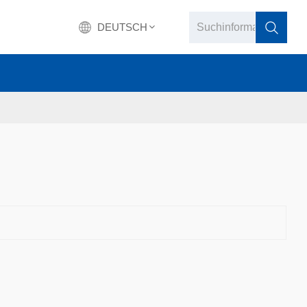
DEUTSCH
English
français
Deutsch
русский
italiano
español
português