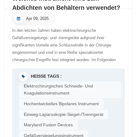
Gewebeödeme durch die thermischen Effekte der
Koagulation tiefer Gefäßnetze – einschließlich des dorsalen
Abdichten von Behältern verwendet?
Elektrokoagulation effektiv vermieden werden. Postoperative
Venenkomplexes – und vermeidet so die eingeschränkte Sicht
Schmerzen lassen sich in der Regel allein mit oralen
Apr 09, 2025
und die Komplexität herkömmlicher Nahttechniken. Dadurch
Medikamenten behandeln, was die Beschwerden deutlich
wird der Bedarf an perioperativen Transfusionen reduziert und
In den letzten Jahren haben elektrochirurgische
lindert und das Risiko von Nebenwirkungen minimiert. [4]. Dank
das Risiko sekundärer Beckenblutungen minimiert. AGISEAL
Gefäßversiegelungs- und -trenngeräte aufgrund ihrer
Vorteilen wie minimaler intraoperativer Blutung, minimaler
AGISEAL ermöglicht die schnelle und effektive Behandlung
signifikanten Vorteile eine Schlüsselrolle in der Chirurgie
Gewebeschädigung und geringeren postoperativen Schmerzen
von Obturatorgefäßen, wodurch die chirurgische Effizienz
eingenommen und sind in eine Reihe spezialisierter
wird die Genesung der Patienten beschleunigt und der
deutlich gesteigert und die Operationszeit verkürzt wird. Da
chirurgischer Eingriffe fest integriert worden. Im Folgenden
Krankenhausaufenthalt deutlich verkürzt. Obwohl die Kosten
keine Fremdmaterialien zurückbleiben, wird eine bessere
werden ihre spezifischen Anwendungen und Vorteile in
für die einmalige Anwendung des elektrochirurgischen
postoperative Erholung unterstützt und eine hohe klinische
verschiedenen chirurgischen Disziplinen
Gefäßversieglers höher sein können als bei herkömmlichen
HEISSE TAGS :
Leistungsfähigkeit nachgewiesen. Daher hat sich AGISEAL als
erläutert: Allgemeinchirurgie: Schnelle Wundversorgung,
Instrumenten, zeigen erste Statistiken, dass die Gesamtkosten
bevorzugtes Energieinstrument bei komplexen urologischen
Elektrochirurgisches Schneide- Und
reduziertes TraumaBei der Cholezystektomie, wo ein
des Krankenhausaufenthalts für die Patienten nicht signifikant
Koagulationsinstrument
Eingriffen etabliert. AGISEAL hat sich in zahlreichen Fällen
komplexes Blutgefäßnetz die Gallenblase umgibt, können die
ansteigen. Dies ist vermutlich hauptsächlich auf die effektive
bewährt und eignet sich hervorragend für die Anforderungen der
Hochentwickeltes Bipolares Instrument
Instrumente ein schnelles Verschließen und Durchtrennen der
Reduzierung der Krankenhaustage zurückzuführen.
urologischen Chirurgie. Es ist ein zuverlässiges Instrument bei
Gefäße gewährleisten, wodurch Blutungen reduziert, Risiken
[3]. Zusammenfassend lässt sich sagen, dass bei Patienten
Einweg-Laparoskopie-Siegel-/Trenngerät
schwierigen radikalen Zystektomien bei Blasenkrebs.
minimiert und die Sicht verbessert werden.Bei
mit gemischten Hämorrhoiden des Grades III bis IV die
Maryland Fusion Devices
Hernienoperationen, bei denen der Operationsraum begrenzt
Anwendung von Teiler für elektrochirurgische
ist, ermöglicht die präzise Steuerung der Instrumente eine
Gefäßversiegelung Die Hämorrhoidektomie ist im Vergleich zur
Gefäßversiegelungsinstrument