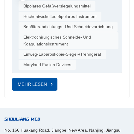
Fähigkeit, minimalinvasive Eingriffe durch kleine Schnitte zu
Herzoperationen minimiert die gepulste Energieabgabe die
Bipolares Gefäßversiegelungsmittel
ermöglichen. Dies reduziert nicht nur die Schmerzen der
Wärmeleitung in das Myokardgewebe und erhöht so die
Patienten und minimiert die Narbenbildung, sondern verkürzt
Hochentwickeltes Bipolares Instrument
Sicherheit des Eingriffs. Urologische Chirurgie: Unterstützung
auch die Genesungszeit deutlich. Darüber hinaus senken
Behälterabdichtungs- Und Schneidevorrichtung
der Genesung, Reduzierung von RisikenBei der Prostatektomie
kleinere Schnitte das Risiko von Infektionen und anderen
trägt die präzise Abdichtung der Instrumente dazu bei, die
Elektrochirurgisches Schneide- Und
postoperativen Komplikationen und verbessern so die
Funktion der Sexualnerven zu erhalten und das Risiko
Koagulationsinstrument
Operationsergebnisse insgesamt. 2. Einfache Anwendung Das
postoperativer Komplikationen zu verringern.Bei der
elektrochirurgische Gefäßversiegelungs- und -trenngerät wurde
Einweg-Laparoskopie-Siegel-/Trenngerät
Nephrektomie verkürzt die schnelle Handhabung der Gefäße
mit Blick auf Benutzerfreundlichkeit entwickelt, sodass es auch
die Operationszeit und reduziert die thermische ischämische
Maryland Fusion Devices
von weniger erfahrenen Chirurgen problemlos bedient werden
Nierenschädigung in Kombination mit minimalinvasiven
kann. Dank minimalem Schulungsaufwand lässt es sich
Techniken. Durch technologische Weiterentwicklungen
nahtlos und ohne Unterbrechung in verschiedene chirurgische
MEHR LESEN
integrieren Instrumente der neuen Generation intelligente
Arbeitsabläufe integrieren. 3. Hohe Effizienz und Zeitersparnis
Feedbacksysteme, die den Gewebezustand in Echtzeit
Im Vergleich zu herkömmlichen Operationstechniken verkürzt
überwachen und die Energieabgabe automatisch anpassen,
das elektrochirurgische Gefäßversiegelungs- und -trenngerät
wodurch die Dichtigkeit weiter verbessert wird. Klinische
die Operationszeit deutlich. Durch die gleichzeitige
Anwendungen zeigen, dass diese Technologie die
Versiegelung und Durchtrennung von Gefäßen ermöglicht es
Operationszeit effektiv verkürzt, die Komplikationsrate senkt
Chirurgen ein effizienteres Vorgehen, reduziert den Stress für
und die Genesung der Patienten beschleunigt. Zukünftig
No. 166 Huakang Road, Jiangbei New Area, Nanjing, Jiangsu
Patienten und OP-Team, minimiert das Komplikationsrisiko und