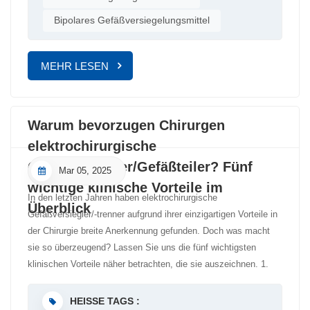
sichere Gewebedissektion auf engstem Raum, minimiert
traditionellen Hämorrhoidenoperation vorteilhafter, da sie den
Bipolares Gefäßversiegelungsmittel
Schäden an umliegenden Nerven und Gefäßen und unterstützt
intraoperativen Blutverlust reduziert und den
die postoperative Erholung. Gynäkologische Chirurgie:
Krankenhausaufenthalt verkürzt. [3]Durch seine präzisen,
Präzisionsoperationen zur Erhaltung der
effizienten und minimalinvasiven Eigenschaften bietet es den
MEHR LESEN
FortpflanzungsfunktionBei einer Hysterektomie, bei der die die
Patienten eine komfortablere und schnellere
Gebärmutter umgebenden Gefäße komplex und dicht verteilt
Genesung. Referenz:[1] BLEDAY R, PENA JP,
sind,elektrochirurgisches Gefäßversiegelungs- und -
ROTHENBERGER DA, et al. Symptomatische Hämorrhoiden:
Warum bevorzugen Chirurgen
trenngerätGewährleistet eine präzise Gefäßversiegelung und -
Aktuelle Inzidenz und Komplikationen der operativen Chirurgie
teilung bei gleichzeitiger Minimierung von thermischen Schäden
[J]. Dis Colon Rectum, 1992, 35(5):471-481.[2] PALAZZO FF,
elektrochirurgische
an umliegenden Organen.Bei der Myomektomie ermöglicht die
FRANCIS DL, CLIFTON MA. et al. Randomisierte klinische
Gefäßversiegler/Gefäßteiler? Fünf
Mar 05, 2025
einstellbare Energieabgabe eine präzise Myomentfernung bei
Studie zu Ligasure versus offener Hämorrhoidenektomie [J]. Br
wichtige klinische Vorteile im
gleichzeitiger Schonung von möglichst viel gesundem
J Surg, 2002, 89(2):154-157.[3] Wang Zhanjun, Jia Shan, Wang
In den letzten Jahren haben elektrochirurgische
Überblick
Gebärmuttergewebe, wodurch die zukünftige Fruchtbarkeit
Zhengliang, et al. Eine vergleichende Studie zur
Gefäßversiegler/-trenner aufgrund ihrer einzigartigen Vorteile in
erhalten bleibt. Herz-Thorax-Chirurgie: Eine verlässliche Wahl
Hämorrhoidektomie mit der Ligasure-Technik und der Milligan-
der Chirurgie breite Anerkennung gefunden. Doch was macht
für HochrisikobereicheDie herz-thorakale Chirurgie erfordert
Morgan-Chirurgie [J]. Journal of Colorectal & Anal Surgery,
sie so überzeugend? Lassen Sie uns die fünf wichtigsten
höchste Präzision. Dank ihrer genauen Funktionsweise können
2017, 23(04): 477-480.[4] NIENHUIJS SW, DE HINGH IH.
klinischen Vorteile näher betrachten, die sie auszeichnen. 1.
die Instrumente mittelgroße und kleine Gefäße im Hilus sicher
Schmerzen nach konventioneller versus Ligasure-
Minimalinvasiv und gewebeschonendEiner der größten Vorteile
handhaben und gewährleisten eine ausreichende Dichtkraft, um
Hämorrhoidektomie. Eine Metaanalyse [J]. International Journal
von elektrochirurgischen Gefäßversieglern/-trennern ist ihre
HEISSE TAGS :
den intrathorakalen Druckveränderungen standzuhalten.Bei
of Surgery, 2010, 8(4): 269-273.