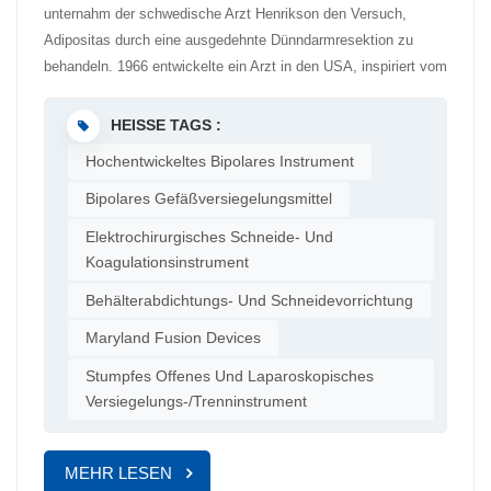
unternahm der schwedische Arzt Henrikson den Versuch,
Adipositas durch eine ausgedehnte Dünndarmresektion zu
behandeln. 1966 entwickelte ein Arzt in den USA, inspiriert vom
signifikanten Gewichtsverlust von Patienten nach einer totalen
Gastrektomie, den Prototyp des Magenbypasses. Seitdem hat
HEISSE TAGS :
sich die Adipositaschirurgie kontinuierlich weiterentwickelt –
Hochentwickeltes Bipolares Instrument
von offenen Operationen hin zu minimalinvasiven Techniken
wie der Schlauchmagenresektion und dem Roux-en-Y-
Bipolares Gefäßversiegelungsmittel
Magenbypass –, wodurch Sicherheit und Wirksamkeit deutlich
Elektrochirurgisches Schneide- Und
verbessert wurden. Es gibt verschiedene Arten von Adipositas-
Koagulationsinstrument
und Stoffwechseloperationen, doch die
Behälterabdichtungs- Und Schneidevorrichtung
Schlauchmagenresektion hat sich aufgrund ihrer Einfachheit
und des geringeren Komplikationsrisikos weltweit zum am
Maryland Fusion Devices
häufigsten angewandten Verfahren entwickelt. Durch die
Stumpfes Offenes Und Laparoskopisches
Verkleinerung des Magenvolumens und die Einschränkung von
Versiegelungs-/Trenninstrument
Verdauung und Nährstoffaufnahme kann eine langfristig stabile
Gewichtskontrolle erreicht und chronische, mit Adipositas
verbundene Erkrankungen wie Bluthochdruck, Diabetes und
MEHR LESEN
Schlafapnoe verbessert werden. Dies hat dazu geführt, dass