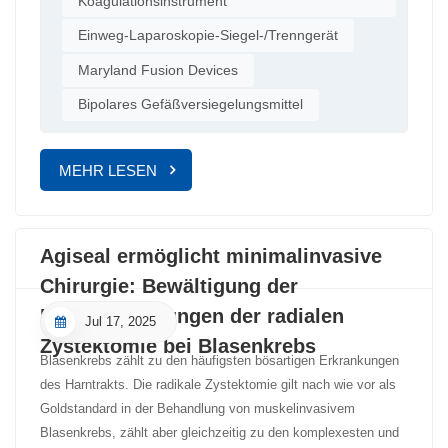
Koagulationsinstrument
Sicherheit und Effektivität und sind daher unverzichtbare
Fibrin in den Zielgefäßen denaturiert. Die Gefäßwände
Instrumente in der modernen Chirurgie. AGISEAL ist eines
Einweg-Laparoskopie-Siegel-/Trenngerät
verschmelzen und bilden ein transparentes Band, das einen
dieser Geräte. Es basiert auf dem bipolaren Modus
dauerhaften Lumenverschluss bewirkt. Zu den Vorteilen zählen:
Maryland Fusion Devices
hochfrequenter elektrochirurgischer Messer, wurde durch
keine Notwendigkeit einer übermäßigen Trennung während des
intelligente Updates und Weiterentwicklungen der
Bipolares Gefäßversiegelungsmittel
Verschlusses und eine schnellere Verschlussgeschwindigkeit;
Hauptgerätetechnologie optimiert und die Instrumentenbacke
keine Rauchentwicklung, wodurch ein klares Operationsfeld
zum Versiegeln und Schneiden vergrößert. großlumige
erhalten bleibt; und niedrige lokale Temperaturen, wodurch
MEHR LESEN
Blutgefäße (unter 7 mm). Dies reduziert den Aufwand und die
Schäden am umliegenden Gewebe minimiert werden. Laut
Zeit, die im Vergleich zu herkömmlichen Nahttechniken
Berichten [2]Im Vereinigten Königreich wurde der
erforderlich sind, erheblich und hat dem Verfahren die
elektrochirurgische Gefäßversiegler erfolgreich bei
Bezeichnung „fortschrittliche bipolare Nahttechnik“ eingebracht.
Agiseal ermöglicht minimalinvasive
Hämorrhoidektomie-Eingriffen eingesetzt, wodurch
AGISEAL hat sich in der Adipositas- und Stoffwechselchirurgie
hervorragende Ergebnisse bei der Blutstillung erzielt und die
Chirurgie: Bewältigung der
als äußerst wirksam erwiesen und wird von klinischen Experten
postoperativen Schmerzen der Patienten deutlich reduziert
Herausforderungen der radialen
hoch gelobt. So erreicht es beispielsweise durch präzise
Jul 17, 2025
wurden. Die traditionelle gemischte Hämorrhoidektomie ist
Energiekontrolle die minimale Wärmeleistung und gewährleistet
Zystektomie bei Blasenkrebs
häufig mit erheblichen Blutungen verbunden, die nicht nur die
Blasenkrebs zählt zu den häufigsten bösartigen Erkrankungen
so gute klinische Ergebnisse bei gleichzeitiger Minimierung von
Operationszeit verlängern, sondern auch das Operationsfeld
des Harntrakts. Die radikale Zystektomie gilt nach wie vor als
Verbrennungen an der Magenwand und dem His-Winkel des
beeinträchtigen und die Präzision des Eingriffs mindern.
Goldstandard in der Behandlung von muskelinvasivem
Magenfundus. Dadurch werden Komplikationen wie
Konventionelle Blutstillungsmethoden wie Ligatur oder
Blasenkrebs, zählt aber gleichzeitig zu den komplexesten und
Magenleckagen und gastroösophagealer Reflux reduziert.
Elektrokoagulation neigen zudem dazu, umliegendes Gewebe