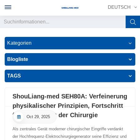
DEUTSCH
English
Kategorien
français
Blogliste
Deutsch
TAGS
русский
italiano
ShouLiang-med SEH80A: Verfeinerung
physikalischer Prinzipien, Fortschritt
español
für die Zukunft der Chirurgie
Oct 29, 2025
português
Als zentrales Gerät moderner chirurgischer Eingriffe verdankt
中文
der Hochfrequenz-Elektrochirurgiegenerator seine Effizienz und