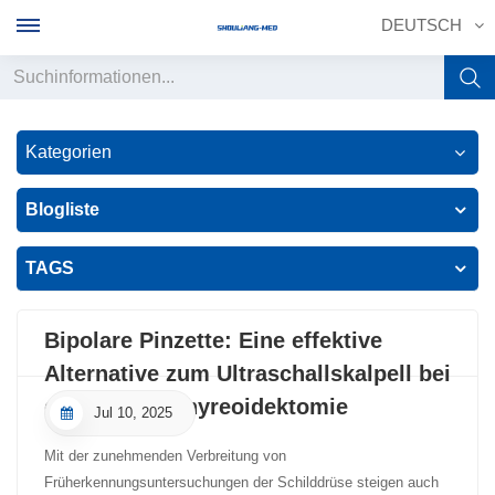
DEUTSCH
English
Kategorien
français
Blogliste
Deutsch
TAGS
русский
italiano
Bipolare Pinzette: Eine effektive
Alternative zum Ultraschallskalpell bei
español
der offenen Thyreoidektomie
Jul 10, 2025
português
Mit der zunehmenden Verbreitung von
中文
Früherkennungsuntersuchungen der Schilddrüse steigen auch