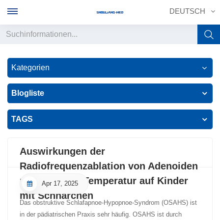
DEUTSCH
English
Kategorien
français
Blogliste
Deutsch
TAGS
русский
italiano
Auswirkungen der
Radiofrequenzablation von Adenoiden
español
mit niedriger Temperatur auf Kinder
Apr 17, 2025
português
mit Schnarchen
Das obstruktive Schlafapnoe-Hypopnoe-Syndrom (OSAHS) ist
中文
in der pädiatrischen Praxis sehr häufig. OSAHS ist durch