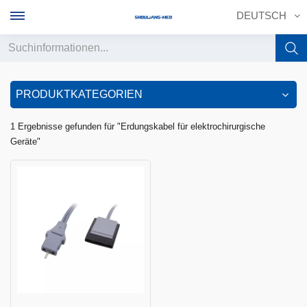
DEUTSCH
English
PRODUKTKATEGORIEN
français
1 Ergebnisse gefunden für "Erdungskabel für elektrochirurgische
Geräte"
Deutsch
русский
italiano
español
português
中文