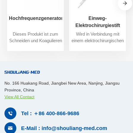
Hochfrequenzgenerator
Einweg-
Elektrochirurgiestift
Dieses Produkt ist zum
Wird in Verbindung mit
Schneiden und Koagulieren
einem elektrochirurgischen
von menschlichem
Generator zum Schneiden
Gewebe während
oder Koagulieren von
chirurgischer Eingriffe
Gewebe bei offenen
bestimmt und arbeitet mit
elektrochirurgischen
elektrochirurgischen
Eingriffen verwendet.
Stiften, Pinzetten usw.
No. 166 Huakang Road, Jiangbei New Area, Nanjing, Jiangsu
zusammen.
Province, China
View All Contact
Tel : ＋86 400-866-9686
E-Mail : info@shouliang-med.com