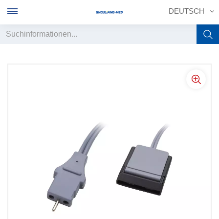
DEUTSCH
English
français
Deutsch
русский
italiano
español
português
中文