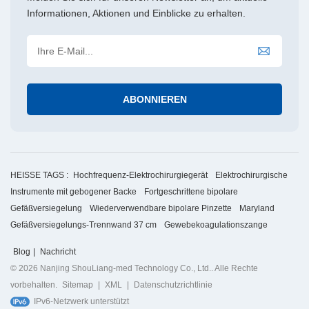
Informationen, Aktionen und Einblicke zu erhalten.
HEISSE TAGS :
Hochfrequenz-Elektrochirurgiegerät
Elektrochirurgische
Instrumente mit gebogener Backe
Fortgeschrittene bipolare
Gefäßversiegelung
Wiederverwendbare bipolare Pinzette
Maryland
Gefäßversiegelungs-Trennwand 37 cm
Gewebekoagulationszange
Blog
|
Nachricht
© 2026 Nanjing ShouLiang-med Technology Co., Ltd.. Alle Rechte
vorbehalten.
Sitemap
|
XML
|
Datenschutzrichtlinie
IPv6-Netzwerk unterstützt