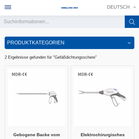
DEUTSCH
English
PRODUKTKATEGORIEN
français
2 Ergebnisse gefunden für "Gefäßdichtungsschere"
Deutsch
русский
italiano
español
português
中文
Gebogene Backe vom
Elektrochirurgisches