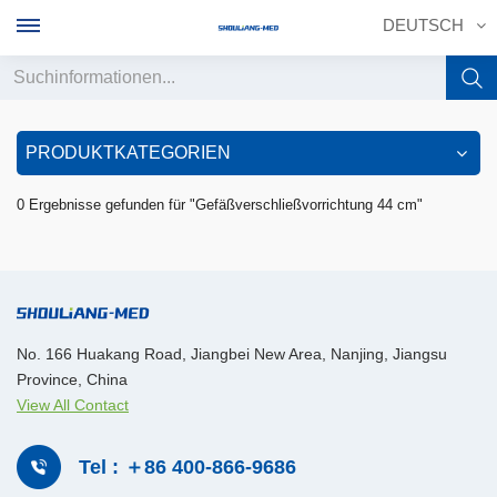
DEUTSCH
English
PRODUKTKATEGORIEN
français
0 Ergebnisse gefunden für "Gefäßverschließvorrichtung 44 cm"
Deutsch
русский
italiano
No. 166 Huakang Road, Jiangbei New Area, Nanjing, Jiangsu
Province, China
español
View All Contact
português
Tel : ＋86 400-866-9686
中文