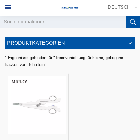
DEUTSCH
English
PRODUKTKATEGORIEN
français
1 Ergebnisse gefunden für "Trennvorrichtung für kleine, gebogene
Backen von Behältern"
Deutsch
русский
italiano
español
português
中文