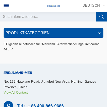
DEUTSCH
English
PRODUKTKATEGORIEN
français
0 Ergebnisse gefunden für "Maryland Gefäßversiegelungs-Trennwand
44 cm"
Deutsch
русский
italiano
No. 166 Huakang Road, Jiangbei New Area, Nanjing, Jiangsu
español
Province, China
View All Contact
português
中文
Tel : ＋86 400-866-9686