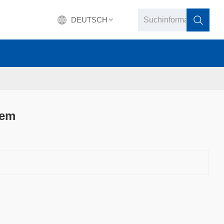
DEUTSCH
English
français
Deutsch
tem
русский
italiano
español
português