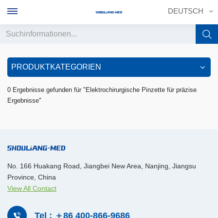
DEUTSCH
English
PRODUKTKATEGORIEN
français
0 Ergebnisse gefunden für "Elektrochirurgische Pinzette für präzise
Ergebnisse"
Deutsch
русский
italiano
No. 166 Huakang Road, Jiangbei New Area, Nanjing, Jiangsu
español
Province, China
View All Contact
português
中文
Tel : ＋86 400-866-9686