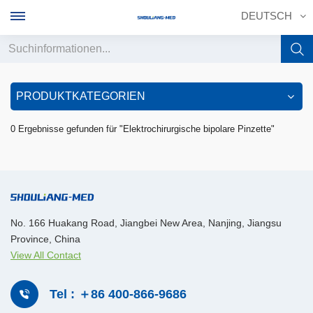
DEUTSCH
English
PRODUKTKATEGORIEN
français
0 Ergebnisse gefunden für "Elektrochirurgische bipolare Pinzette"
Deutsch
русский
italiano
No. 166 Huakang Road, Jiangbei New Area, Nanjing, Jiangsu
Province, China
español
View All Contact
português
Tel : ＋86 400-866-9686
中文