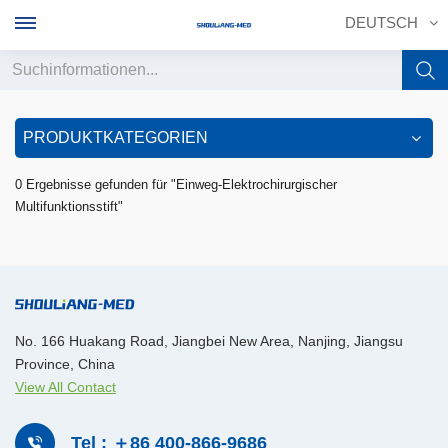
DEUTSCH
English
PRODUKTKATEGORIEN
français
0 Ergebnisse gefunden für "Einweg-Elektrochirurgischer
Multifunktionsstift"
Deutsch
русский
italiano
No. 166 Huakang Road, Jiangbei New Area, Nanjing, Jiangsu
español
Province, China
View All Contact
português
中文
Tel : ＋86 400-866-9686