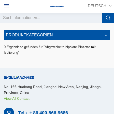
DEUTSCH
English
PRODUKTKATEGORIEN
français
0 Ergebnisse gefunden für "Abgewinkelte bipolare Pinzette mit
Isolierung"
Deutsch
русский
italiano
No. 166 Huakang Road, Jiangbei New Area, Nanjing, Jiangsu
español
Province, China
View All Contact
português
中文
Tel : ＋86 400-866-9686