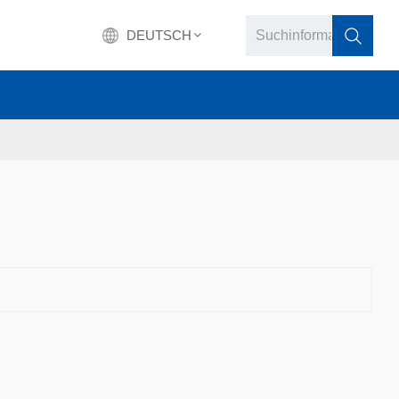
DEUTSCH
English
français
Deutsch
русский
italiano
español
português