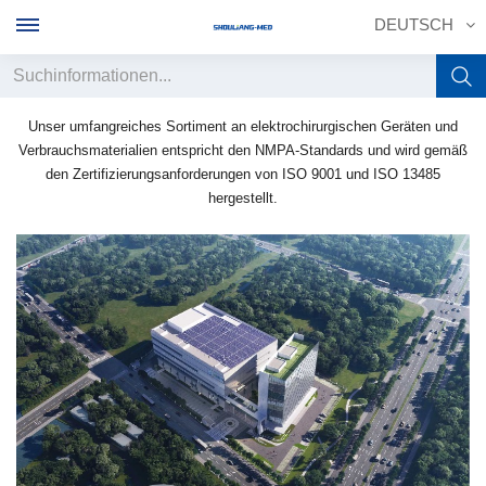
DEUTSCH
Unser umfangreiches Sortiment an elektrochirurgischen Geräten und
English
Verbrauchsmaterialien entspricht den NMPA-Standards und wird gemäß
den Zertifizierungsanforderungen von ISO 9001 und ISO 13485
français
hergestellt.
Deutsch
русский
italiano
español
português
中文