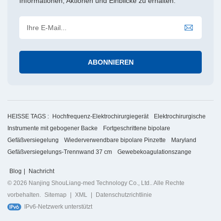
Informationen, Aktionen und Einblicke zu erhalten.
HEISSE TAGS :
Hochfrequenz-Elektrochirurgiegerät
Elektrochirurgische
Instrumente mit gebogener Backe
Fortgeschrittene bipolare
Gefäßversiegelung
Wiederverwendbare bipolare Pinzette
Maryland
Gefäßversiegelungs-Trennwand 37 cm
Gewebekoagulationszange
Blog
|
Nachricht
© 2026 Nanjing ShouLiang-med Technology Co., Ltd.. Alle Rechte
vorbehalten.
Sitemap
|
XML
|
Datenschutzrichtlinie
IPv6-Netzwerk unterstützt