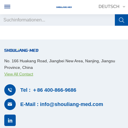
DEUTSCH
English
français
Deutsch
No. 166 Huakang Road, Jiangbei New Area, Nanjing, Jiangsu
Province, China
русский
View All Contact
italiano
Tel : ＋86 400-866-9686
español
E-Mail : info@shouliang-med.com
português
中文