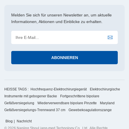
Melden Sie sich für unseren Newsletter an, um aktuelle
Informationen, Aktionen und Einblicke zu erhalten.
HEISSE TAGS :
Hochfrequenz-Elektrochirurgiegerät
Elektrochirurgische
Instrumente mit gebogener Backe
Fortgeschrittene bipolare
Gefäßversiegelung
Wiederverwendbare bipolare Pinzette
Maryland
Gefäßversiegelungs-Trennwand 37 cm
Gewebekoagulationszange
Blog
|
Nachricht
© 2026 Nanjing ShouLiang-med Technology Co., Ltd.. Alle Rechte